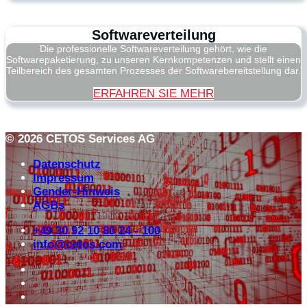
Softwareverteilung
Die professionelle Softwareverteilung gehört, wie die
Softwarepaketierung, zu unseren Kernkompetenzen und stellt einen
Teilbereich des gesamten Prozesses der Softwarebereitstellung dar.
ERFAHREN SIE MEHR
© 2026 CETOS Services AG
Datenschutz
Impressum
Gender-Hinweis
AGBs
+49 30 92 10 80 24 - 100
info@cetos.com