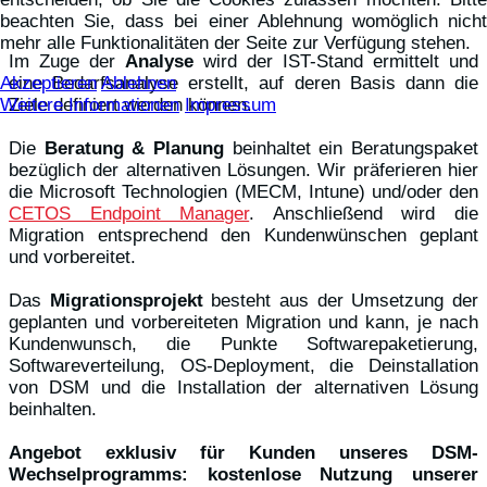
beachten Sie, dass bei einer Ablehnung womöglich nicht
mehr alle Funktionalitäten der Seite zur Verfügung stehen.
Im Zuge der
Analyse
wird der IST-Stand ermittelt und
eine Bedarfsanalyse erstellt, auf deren Basis dann die
Akzeptieren
Ablehnen
Ziele definiert werden können.
Weitere Informationen
Impressum
Die
Beratung & Planung
beinhaltet ein Beratungspaket
bezüglich der alternativen Lösungen. Wir präferieren hier
die Microsoft Technologien (MECM, Intune) und/oder den
CETOS Endpoint Manager
. Anschließend wird die
Migration entsprechend den Kundenwünschen geplant
und vorbereitet.
Das
Migrationsprojekt
besteht aus der Umsetzung der
geplanten und vorbereiteten Migration und kann, je nach
Kundenwunsch, die Punkte Softwarepaketierung,
Softwareverteilung, OS-Deployment, die Deinstallation
von DSM und die Installation der alternativen Lösung
beinhalten.
Angebot exklusiv für Kunden unseres DSM-
Wechselprogramms: kostenlose Nutzung unserer