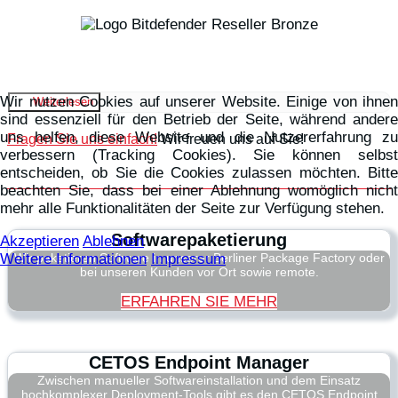
Wir nutzen Cookies auf unserer Website. Einige von ihnen
Weiterlesen
sind essenziell für den Betrieb der Seite, während andere
uns helfen, diese Website und die Nutzererfahrung zu
Fragen Sie uns einfach!
Wir freuen uns auf Sie!
verbessern (Tracking Cookies). Sie können selbst
entscheiden, ob Sie die Cookies zulassen möchten. Bitte
beachten Sie, dass bei einer Ablehnung womöglich nicht
mehr alle Funktionalitäten der Seite zur Verfügung stehen.
Softwarepaketierung
Akzeptieren
Ablehnen
Weitere Informationen
Impressum
Wir paketieren Software in unserer Berliner Package Factory oder
bei unseren Kunden vor Ort sowie remote.
ERFAHREN SIE MEHR
CETOS Endpoint Manager
Zwischen manueller Softwareinstallation und dem Einsatz
hochkomplexer Deployment-Tools gibt es den CETOS Endpoint