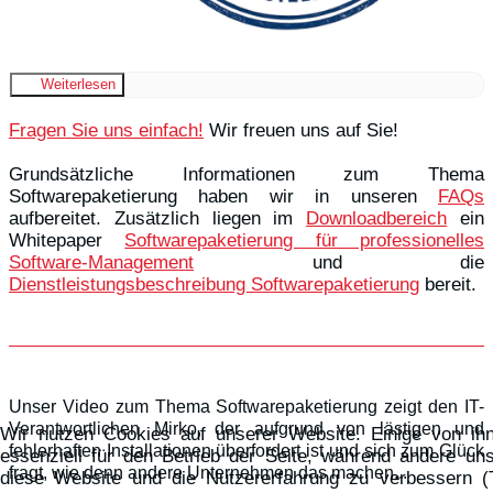
Weiterlesen
Fragen Sie uns einfach!
Wir freuen uns auf Sie!
Grundsätzliche Informationen zum Thema
Softwarepaketierung haben wir in unseren
FAQs
aufbereitet. Zusätzlich liegen im
Downloadbereich
ein
Whitepaper
Softwarepaketierung für professionelles
Software-Management
und die
Dienstleistungsbeschreibung Softwarepaketierung
bereit.
Unser Video zum Thema Softwarepaketierung zeigt den IT-
Verantwortlichen Mirko, der aufgrund von lästigen und
Wir nutzen Cookies auf unserer Website. Einige von ih
fehlerhaften Installationen überfordert ist und sich zum Glück
essenziell für den Betrieb der Seite, während andere uns
fragt, wie denn andere Unternehmen das machen...
diese Website und die Nutzererfahrung zu verbessern (