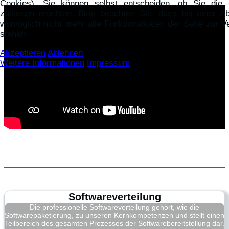
Cookies). Sie können selbst entscheiden, ob Sie die 
zulassen möchten. Bitte beachten Sie, dass bei einer A
womöglich nicht mehr alle Funktionalitäten der Seite zur V
stehen.
Akzeptieren
Ablehnen
Weitere Informationen
Impressum
Softwareverteilung
Die professionelle Softwareverteilung gehört, wie die
Softwarepaketierung, zu unseren Kernkompetenzen und stellt einen
Teilbereich des gesamten Prozesses der Softwarebereitstellung dar.