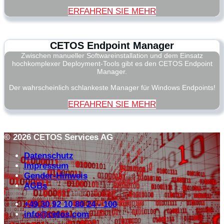
ERFAHREN SIE MEHR
CETOS Endpoint Manager
Zwischen manueller Softwareinstallation und dem Einsatz
hochkomplexer Deployment-Tools gibt es den CETOS Endpoint
Manager.
Der wahrscheinlich schlankeste Manager für Windows Endpoints!
ERFAHREN SIE MEHR
© 2026 CETOS Services AG
Datenschutz
Impressum
Gender-Hinweis
AGBs
+49 30 92 10 80 24 - 100
info@cetos.com