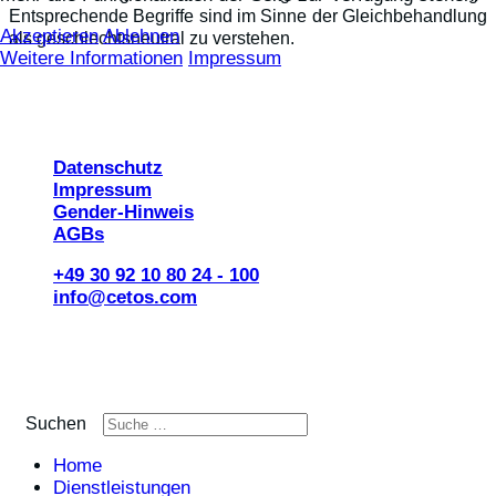
Entsprechende Begriffe sind im Sinne der Gleichbehandlung
Akzeptieren
Ablehnen
als geschlechtsneutral zu verstehen.
Weitere Informationen
Impressum
© 2026 CETOS Services AG
Datenschutz
Impressum
Gender-Hinweis
AGBs
+49 30 92 10 80 24 - 100
info@cetos.com
Suchen
Home
Dienstleistungen