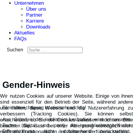
Unternehmen
Über uns
Partner
Karriere
Downloads
Aktuelles
FAQs
Suchen
Gender-Hinweis
Wir nutzen Cookies auf unserer Website. Einige von ihnen
sind essenziell für den Betrieb der Seite, während andere
uns helfen, diese Website und die Nutzererfahrung zu
Gleichberechtigung ist uns sehr wichtig!
verbessern (Tracking Cookies). Sie können selbst
entscheiden, ob Sie die Cookies zulassen möchten. Bitte
Aus Gründen der leichteren Lesbarkeit wird in unseren
beachten Sie, dass bei einer Ablehnung womöglich nicht
Texten (digital und print) die geschlechtsspezifische
mehr alle Funktionalitäten der Seite zur Verfügung stehen.
Differenzierung nicht durchgehend berücksichtigt.