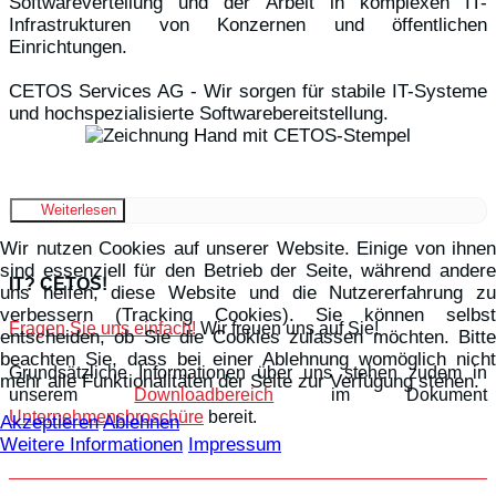
Softwareverteilung und der Arbeit in komplexen IT-
Infrastrukturen von Konzernen und öffentlichen
Einrichtungen.
CETOS Services AG - Wir sorgen für stabile IT-Systeme
und hochspezialisierte Softwarebereitstellung.
Weiterlesen
Wir nutzen Cookies auf unserer Website. Einige von ihnen
sind essenziell für den Betrieb der Seite, während andere
IT? CETOS!
uns helfen, diese Website und die Nutzererfahrung zu
verbessern (Tracking Cookies). Sie können selbst
Fragen Sie uns einfach!
Wir freuen uns auf Sie!
entscheiden, ob Sie die Cookies zulassen möchten. Bitte
beachten Sie, dass bei einer Ablehnung womöglich nicht
Grundsätzliche Informationen über uns stehen zudem in
mehr alle Funktionalitäten der Seite zur Verfügung stehen.
unserem
Downloadbereich
im Dokument
Unternehmensbroschüre
bereit.
Akzeptieren
Ablehnen
Weitere Informationen
Impressum