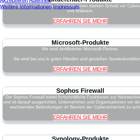
Akzeptieren
Ablehnen
Die Produkte von Bitdefender bieten einen starken Schutz vor Cyber
Weitere Informationen
Impressum
und Malware.
ERFAHREN SIE MEHR
Microsoft-Produkte
Wir sind zertifizierter Microsoft-Partner.
Sie sind bei uns in guten Händen und genießen Sonderkonditio
ERFAHREN SIE MEHR
Sophos Firewall
Die Sophos Firewall bietet fortschrittliche Funktionen zur Netzwerksi
und ist darauf ausgerichtet, Unternehmen und Organisationen vor de
wachsenden Bedrohungen im Bereich der Cybersicherheit zu sch
ERFAHREN SIE MEHR
Synology-Produkte