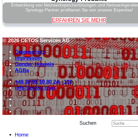
Entwicklung von Netzwerkspeicherlösungen und Netzwerkgeräten
Synology-Partner profitieren Sie von unserer Expertise!
ERFAHREN SIE MEHR
© 2026 CETOS Services AG
Datenschutz
Impressum
Gender-Hinweis
AGBs
+49 30 92 10 80 24 - 100
info@cetos.com
Suchen
Home