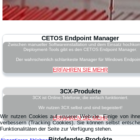
CETOS Endpoint Manager
Zwischen manueller Softwareinstallation und dem Einsatz hochko
Deployment-Tools gibt es den CETOS Endpoint Manager.
Der wahrscheinlich schlankeste Manager für Windows Endpoin
ERFAHREN SIE MEHR
3CX-Produkte
3CX ist Online-Telefonie, die einfach funktioniert.
Wir nutzen 3CX selbst und sind begeistert!
Wir nutzen Cookies auf unserer Website. Einige von ihne
ERFAHREN SIE MEHR
verbessern (Tracking Cookies). Sie können selbst entsche
Funktionalitäten der Seite zur Verfügung stehen.
Bitdefender-Produkte