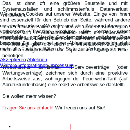
Das ist dann oft eine größere Baustelle und mit
Systemausfällen und schlimmstenfalls Datenverlust
Wir nutzen Cookies auf unserer Website. Einige von ihnen
verbunden.
sind essenziell für den Betrieb der Seite, während andere
uns helfen, diese Website und die Nutzererfahrung zu
In den meisten Fällen empfehlen wir unseren Kunden den
verbessern (Tracking Cookies). Sie können selbst
Service-Tarif. In Ausnahmefällen reicht ein Feuerwehr-
entscheiden, ob Sie die Cookies zulassen möchten. Bitte
Tarif aber aus. Das ist dann der Fall, wenn es eine interne
beachten Sie, dass bei einer Ablehnung womöglich nicht
IT-Abteilung gibt, die eben die wesentlichen Aufgaben
mehr alle Funktionalitäten der Seite zur Verfügung stehen.
selbst erledigen und nur sporadisch externe Hilfe
benötigen.
Akzeptieren
Ablehnen
Weitere Informationen
Impressum
Wesentlicher Lerninhalt: IT-Serviceverträge (oder
Wartungsverträge) zeichnen sich durch eine proaktive
Arbeitsweise aus, wohingegen der Feuerwehr-Tarif (auf
Abruf/Stundenbasis) eine reaktive Arbeitsweise darstellt.
Sie wollen mehr wissen?
Fragen Sie uns einfach!
Wir freuen uns auf Sie!